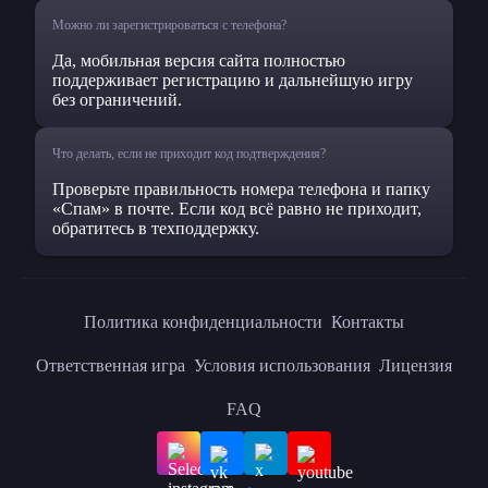
Можно ли зарегистрироваться с телефона?
Да, мобильная версия сайта полностью
поддерживает регистрацию и дальнейшую игру
без ограничений.
Что делать, если не приходит код подтверждения?
Проверьте правильность номера телефона и папку
«Спам» в почте. Если код всё равно не приходит,
обратитесь в техподдержку.
Политика конфиденциальности
Контакты
Ответственная игра
Условия использования
Лицензия
FAQ