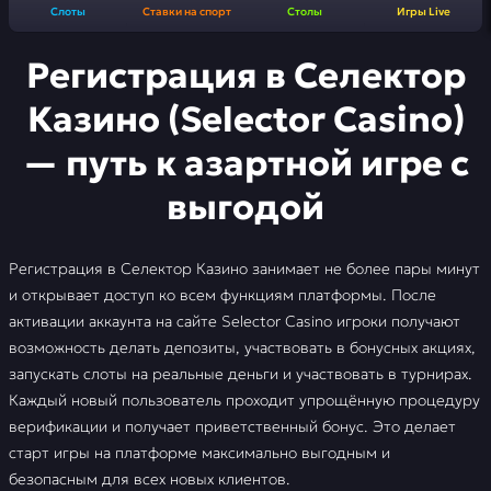
Слоты
Ставки на спорт
Столы
Игры Live
Регистрация в Селектор
Казино (Selector Casino)
— путь к азартной игре с
выгодой
Регистрация в Селектор Казино занимает не более пары минут
и открывает доступ ко всем функциям платформы. После
активации аккаунта на сайте Selector Casino игроки получают
возможность делать депозиты, участвовать в бонусных акциях,
запускать слоты на реальные деньги и участвовать в турнирах.
Каждый новый пользователь проходит упрощённую процедуру
верификации и получает приветственный бонус. Это делает
старт игры на платформе максимально выгодным и
безопасным для всех новых клиентов.