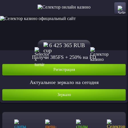
6 425 365 RUB
Получи 385FS + 250% на FD
Регистрация
Актуальное зеркало на сегодня
Зеркало